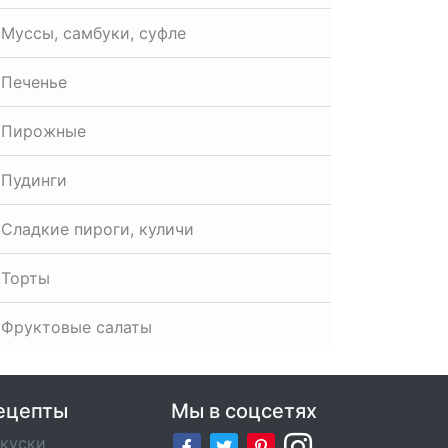
Муссы, самбуки, суфле
Печенье
Пирожные
Пудинги
Сладкие пироги, куличи
Торты
Фруктовые салаты
ецепты
Мы в соцсетях
куски