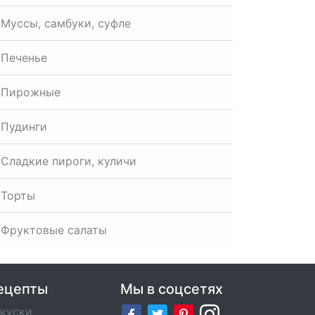
Муссы, самбуки, суфле
Печенье
Пирожные
Пудинги
Сладкие пироги, куличи
Торты
Фруктовые салаты
ецепты
Мы в соцсетях
куски