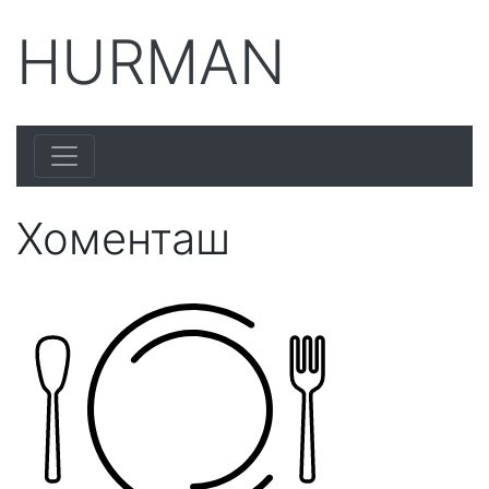
HURMAN
Хоменташ