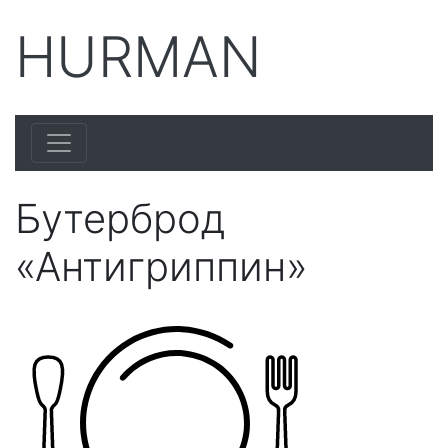
HURMAN
Бутерброд
«Антигриппин»