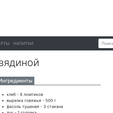
ЕРТЫ
НАПИТКИ
овядиной
Ингредиенты
хлеб - 8 ломтиков
вырезка говяжья - 500 г
фасоль тушеная - 3 стакана
лук - 1 головка