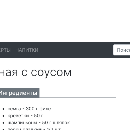
ЕРТЫ
НАПИТКИ
ная с соусом
Ингредиенты
семга - 300 г филе
креветки - 50 г
шампиньоны - 50 г шляпок
перец сладкий - 1/2 шт.