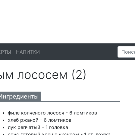
ЕРТЫ
НАПИТКИ
ым лососем (2)
Ингредиенты
филе копченого лосося - 6 ломтиков
хлеб ржаной - 6 ломтиков
лук репчатый - 1 головка
соус готовый хрен с уксусом - 1 ст. ложка