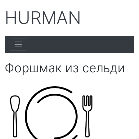
HURMAN
Форшмак из сельди