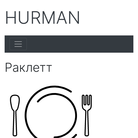
HURMAN
Раклетт