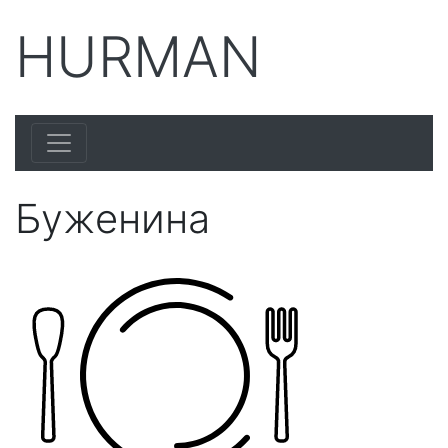
HURMAN
Буженина