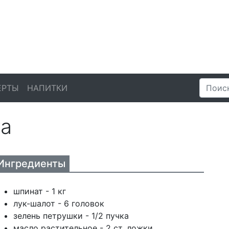
ЕРТЫ
НАПИТКИ
та
Ингредиенты
шпинат - 1 кг
лук-шалот - 6 головок
зелень петрушки - 1/2 пучка
масло растительное - 2 ст. ложки