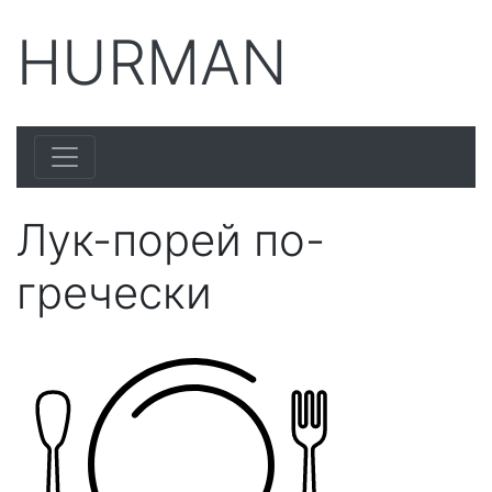
HURMAN
Лук-порей по-
гречески