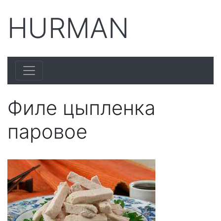
HURMAN
Филе цыпленка
паровое