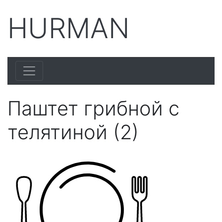
HURMAN
Паштет грибной с
телятиной (2)