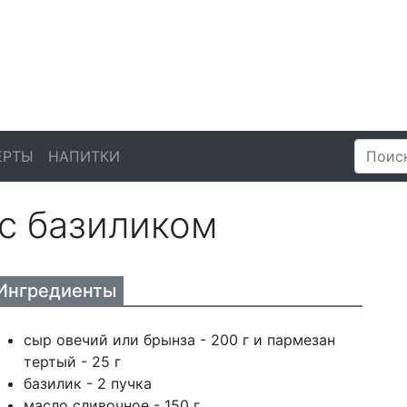
ЕРТЫ
НАПИТКИ
 с базиликом
Ингредиенты
сыр овечий или брынза - 200 г и пармезан
тертый - 25 г
базилик - 2 пучка
масло сливочное - 150 г