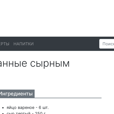
ЕРТЫ
НАПИТКИ
анные сырным
Ингредиенты
яйцо вареное - 6 шт.
сыр тертый - 250 г