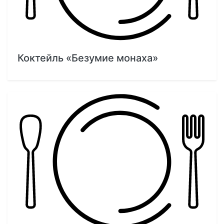
Коктейль «Безумие монаха»