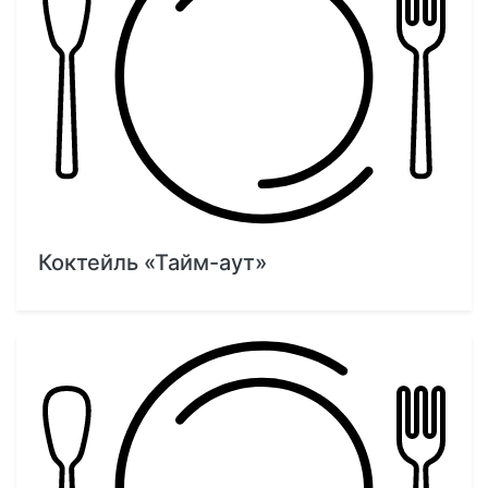
Коктейль «Тайм-аут»