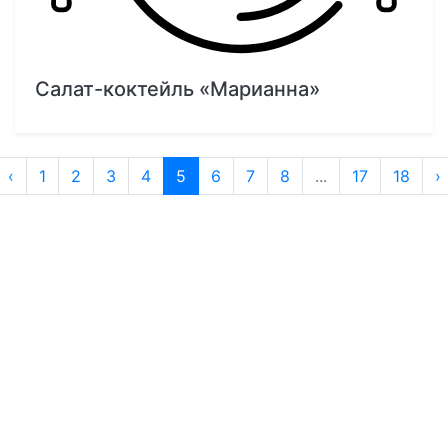
Салат-коктейль «Марианна»
‹
1
2
3
4
5
6
7
8
...
17
18
›