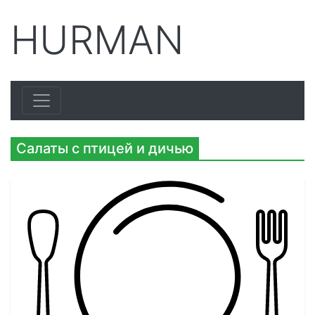
HURMAN
Салаты с птицей и дичью