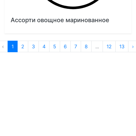
Ассорти овощное маринованное
‹
1
2
3
4
5
6
7
8
...
12
13
›