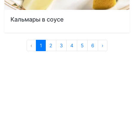
Кальмары в соусе
‹
1
2
3
4
5
6
›