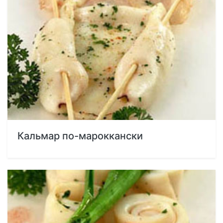
Кальмар по-мароккански