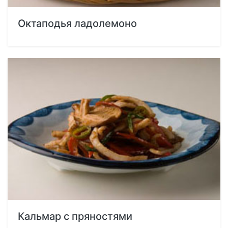
Октаподья ладолемоно
Кальмар с пряностями