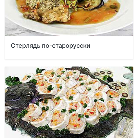
Стерлядь по-старорусски