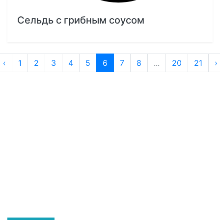
Сельдь с грибным соусом
‹
1
2
3
4
5
6
7
8
...
20
21
›