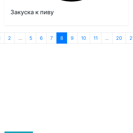
Закуска к пиву
1
2
...
5
6
7
8
9
10
11
...
20
2