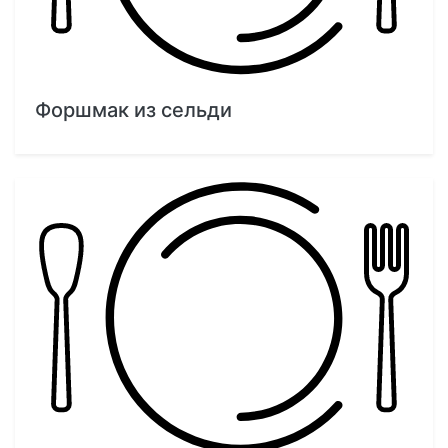
Форшмак из сельди